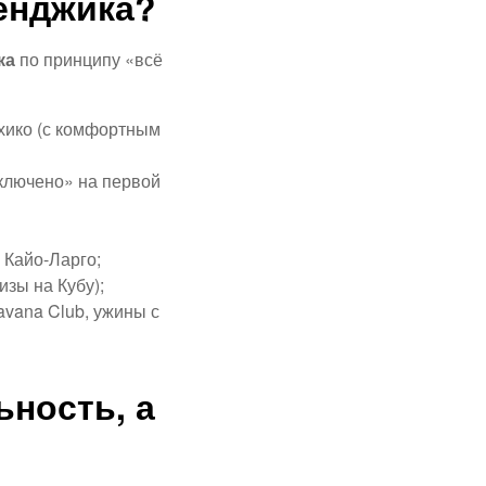
ленджика?
ка
по принципу «всё
хико (с комфортным
включено» на первой
 Кайо-Ларго;
зы на Кубу);
avana Club, ужины с
ность, а