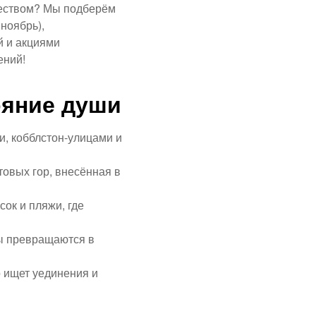
ачеством? Мы подберём
ноябрь),
й и акциями
ений!
ояние души
, кобблстон-улицами и
овых гор, внесённая в
ок и пляжи, где
цы превращаются в
 ищет уединения и