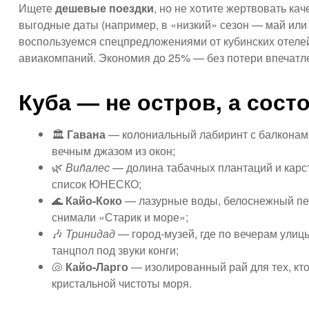
Ищете
дешевые поездки
, но не хотите жертвовать к
выгодные даты (например, в «низкий» сезон — май или 
воспользуемся спецпредложениями от кубинских отеле
авиакомпаний. Экономия до 25% — без потери впечатл
Куба — не остров, а сост
🏛️
Гавана
— колониальный лабиринт с балконами
вечным джазом из окон;
🌿
Виñалес
— долина табачных плантаций и карст
список ЮНЕСКО;
🌊
Кайо-Коко
— лазурные воды, белоснежный пес
снимали «Старик и море»;
🎶
Тринидад
— город-музей, где по вечерам ули
танцпол под звуки конги;
🐚
Кайо-Ларго
— изолированный рай для тех, кто
кристальной чистоты моря.