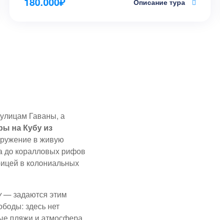
180.000
₽
Описание тура
 улицам Гаваны, а
ры на Кубу из
огружение в живую
а до коралловых рифов
орицей в колониальных
у
— задаются этим
ободы: здесь нет
ые пляжи и атмосфера,