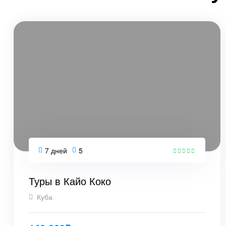
7 дней
5
5
Туры в Кайо Коко
Куба