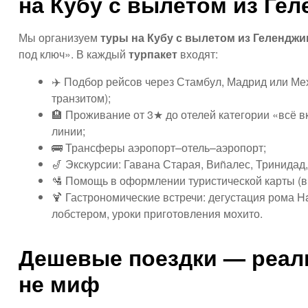
на Кубу с вылетом из Ге
Мы организуем
туры на Кубу с вылетом из Геленджи
под ключ». В каждый
турпакет
входят:
✈️ Подбор рейсов через Стамбул, Мадрид или Ме
транзитом);
🏨 Проживание от 3★ до отелей категории «всё 
линии;
🚌 Трансферы аэропорт–отель–аэропорт;
🎷 Экскурсии: Гавана Старая, Виñалес, Тринидад,
🛂 Помощь в оформлении туристической карты (ви
🍹 Гастрономические встречи: дегустация рома H
лобстером, уроки приготовления мохито.
Дешевые поездки — реаль
не миф