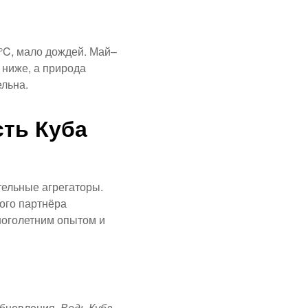
°C, мало дождей. Май–
 ниже, а природа
ельна.
сть Куба
тельные агрегаторы.
ого партнёра
ноголетним опытом и
 обновления.
Ведь Куба