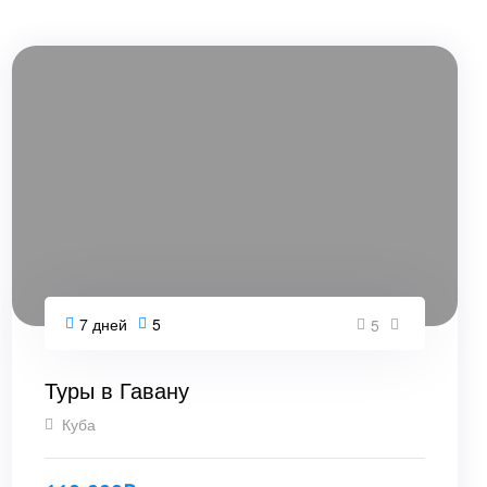
7 дней
5
5
Туры в Гавану
Куба