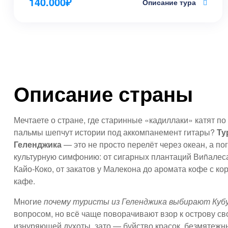
140.000
₽
Описание тура
Описание страны
Мечтаете о стране, где старинные «кадиллаки» катят по
пальмы шепчут истории под аккомпанемент гитары?
Ту
Геленджика
— это не просто перелёт через океан, а п
культурную симфонию: от сигарных плантаций Виñалес
Кайо-Коко, от закатов у Малекона до аромата кофе с к
кафе.
Многие
почему туристы из Геленджика выбирают Куб
вопросом, но всё чаще поворачивают взор к острову св
изнуряющей духоты, зато — буйство красок, безмятежн