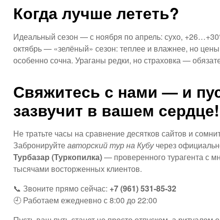
Когда лучше лететь?
Идеальный сезон — с ноября по апрель: сухо, +26…+30
октябрь — «зелёный» сезон: теплее и влажнее, но цены
особенно сочна. Ураганы редки, но страховка — обязат
Свяжитесь с нами — и пу
зазвучит в вашем сердце!
Не тратьте часы на сравнение десятков сайтов и сомни
Забронируйте
авторский тур на Кубу
через официальн
Турбазар (Туркопилка)
— проверенного турагента с м
тысячами восторженных клиентов.
📞 Звоните прямо сейчас:
+7 (961) 531-85-32
🕘 Работаем ежедневно с 8:00 до 22:00
Пусть ваш путь станет не просто отпуском, а ритуалом